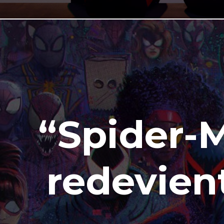
“Spider-M
redevien