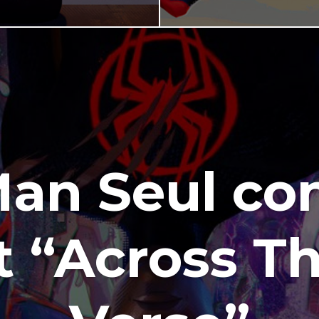
an Seul co
t “Across Th