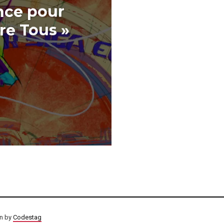
nce pour
re Tous »
on by
Codestag