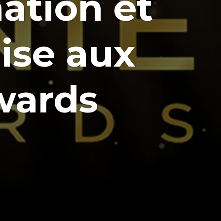
ation et
mise aux
wards