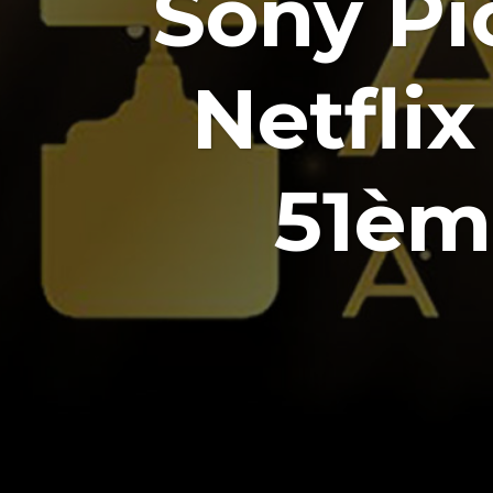
Sony Pi
Netflix
51èm