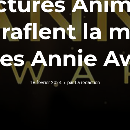
ctures Anim
 raflent la 
es Annie A
18 février 2024
par
La rédaction