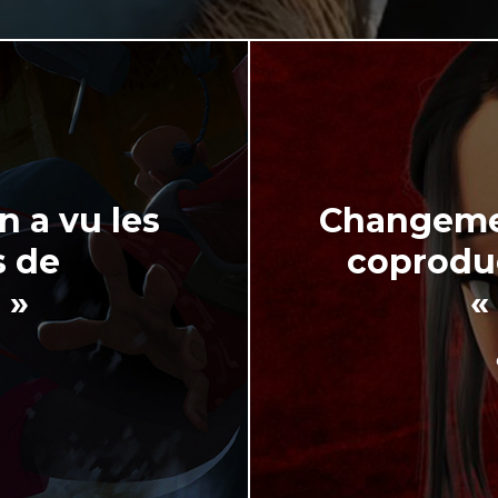
 a vu les
Changemen
s de
coprodu
 »
«