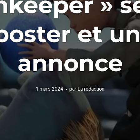
nkeeper » se
poster et u
annonce
1 mars 2024
par
La rédaction