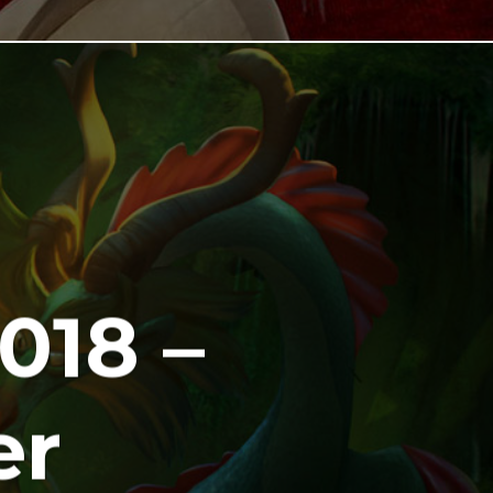
018 –
er