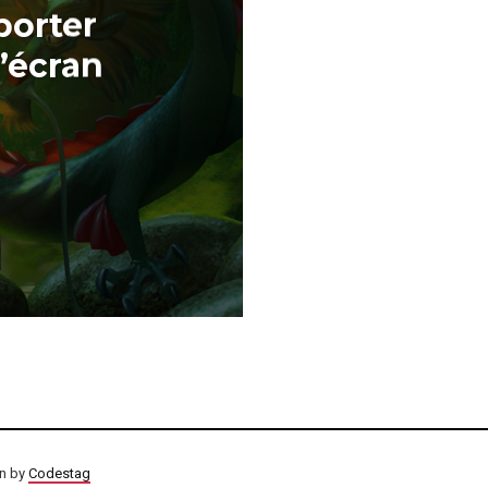
porter
’écran
on by
Codestag