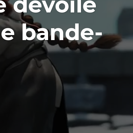
 dévoile
ne bande-