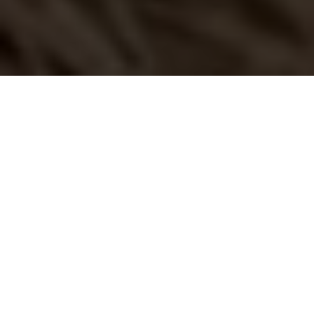
La ligne d’arrivée est proche pour Dragonkeeper :
avec une sortie espagnole prévue pour le 19
avril, le film de Salvador Simo (connu pour son
très beau
Buñuel, après l’âge d’or
distribué chez
nous par Eurozoom) et Li Jianping ouvrira le
festival de Malaga le 1er mars.