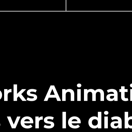
ks Animatio
 vers le diab