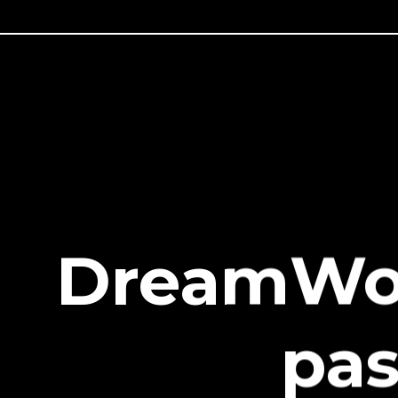
DreamWor
pas