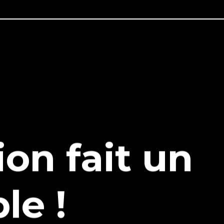
n fait un
le !