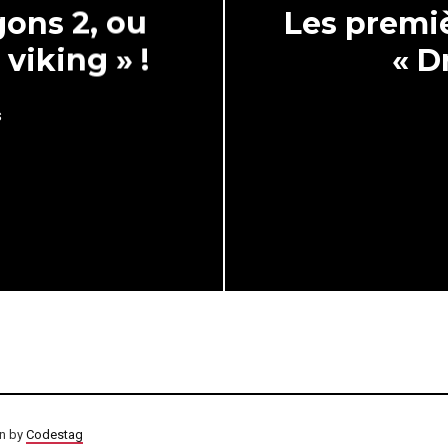
gons 2, ou
Les premiè
viking » !
« D
s
on by
Codestag