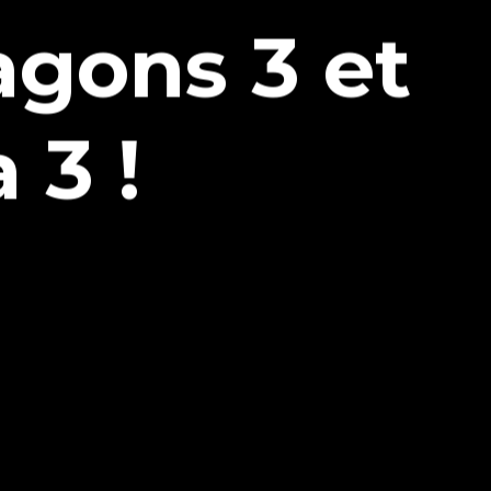
agons 3 et
 3 !