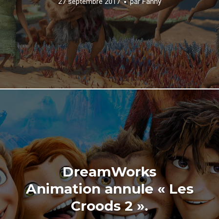
27 septembre 2017
par
Fanny
DreamWorks
Animation annule « Les
Croods 2 ».