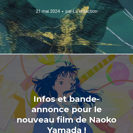
21 mai 2024
par
La rédaction
Infos et bande-
annonce pour le
nouveau film de Naoko
Yamada !