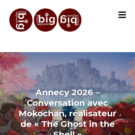
Annecy 2026 –
Conversation avec
Mokochan, réalisateur
de « The Ghost in the
Shell »