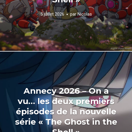
5 juillet 2026
par
Nicolas
Annecy 2026 – On a
vu… les deux premiers
épisodes de la nouvelle
série « The Ghost in the
Shell »