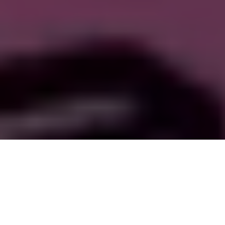
La chat-licorne rose du film
La Grande Aventure
Lego
avait séduit les spectateurs par
son