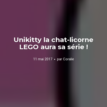
Unikitty la chat-licorne
LEGO aura sa série !
11 mai 2017
par
Coralie