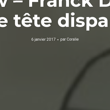
w – Franck 
 tête dispa
6 janvier 2017
par
Coralie