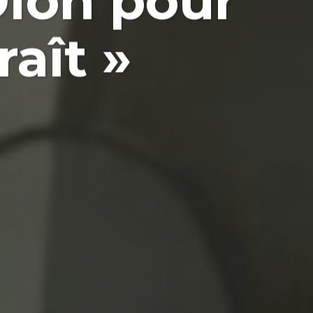
Dion pour
raît »