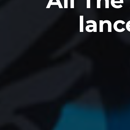
All The
lanc