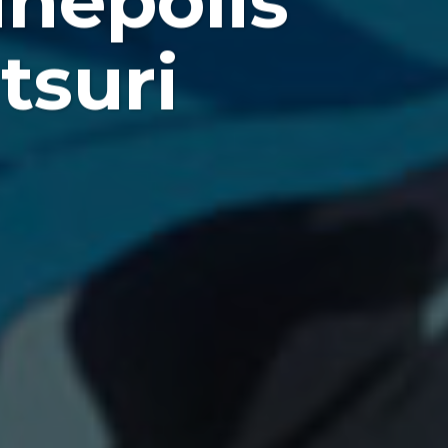
inepolis
tsuri