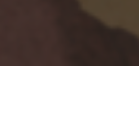
C’est un film plutôt unique en son genre qui sort
aujourd’hui dans les salles françaises, et j’espère
que cet article suffira à vous convaincre de
foncer le voir… Il s’agit d’
Icare
, premier long-