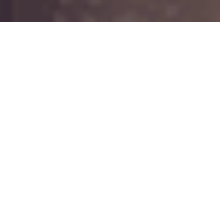
Avec Un monstre à Paris,
Bibo Bergeron
(Gang
de requins, La Route d’Eldorado) réalise son
premier film français. Il a été mis en chantier au
studio niçois Bibo, dont il est le PDG, fin 2006 et
présente un casting vocal impressionnant. La
promotion a d’ailleurs été assurée autour d’une
séquence musicale du film, le clip La Seine
,
utilisée comme bande-annonce. Le synopsis est
le suivant :