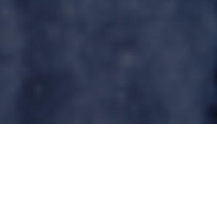
Après un excellent premier long métrage ayant
dépassé le million d’entrées en France en 2015,
Shaun le Mouton est désormais l’une des grande