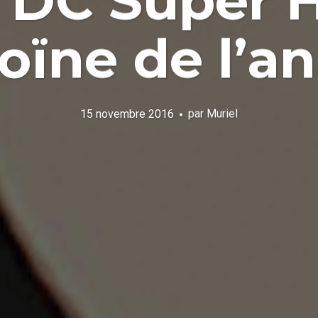
 DC Super H
oïne de l’a
15 novembre 2016
par
Muriel