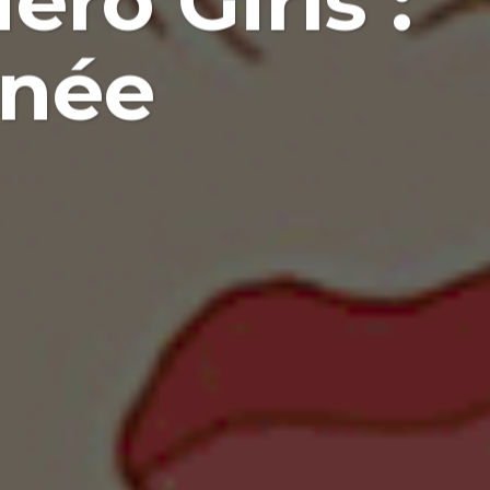
ero Girls :
nnée