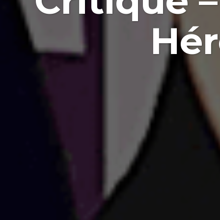
Critique –
Hér