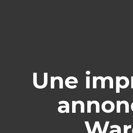
Une imp
annonc
Warc