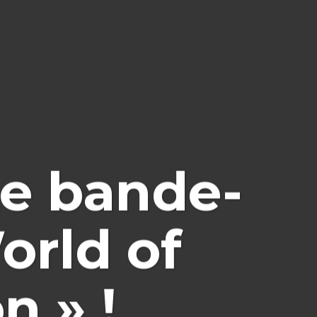
e bande-
orld of
n » !