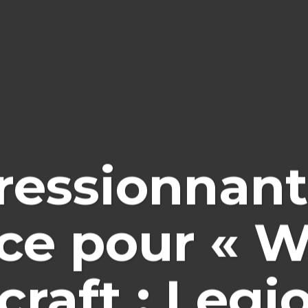
ressionnant
e pour « W
raft : Legio