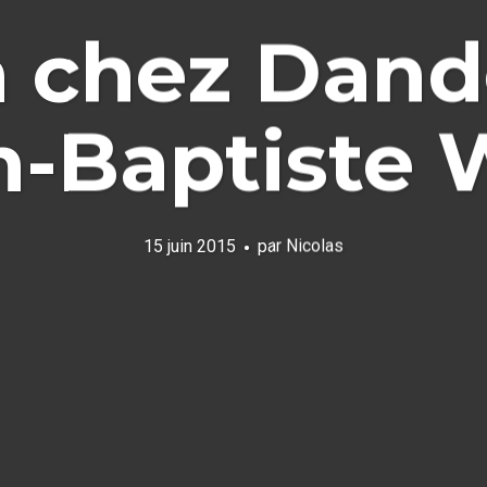
 chez Dand
n-Baptiste 
15 juin 2015
par
Nicolas