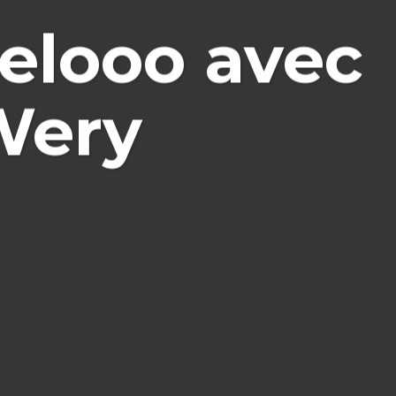
elooo avec
Wery