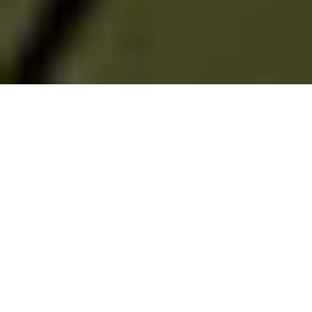
Après un Work in Progress TV à Annecy où
Benjamin Renner avait évoqué le souhait d’une
sortie cinéma,
Le Grand Méchant Renard et
autres Contes
, distribué par StudioCanal, se voit
avancé au 21 juin 2017… une date peu innocente,
qui résonne fortement avec le Festival
international du film d’animation d’Annecy !