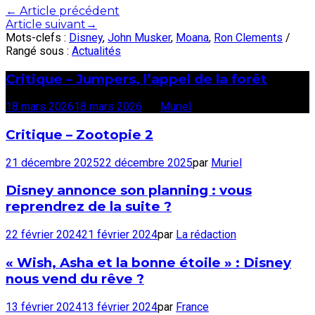
Post
←
Article précédent
Article suivant
→
navigation
Mots-clefs :
Disney
,
John Musker
,
Moana
,
Ron Clements
/
Rangé sous :
Actualités
Critique – Jumpers, l’appel de la forêt
18 mars 2026
18 mars 2026
par
Muriel
Critique – Zootopie 2
21 décembre 2025
22 décembre 2025
par
Muriel
Disney annonce son planning : vous
reprendrez de la suite ?
22 février 2024
21 février 2024
par
La rédaction
« Wish, Asha et la bonne étoile » : Disney
nous vend du rêve ?
13 février 2024
13 février 2024
par
France