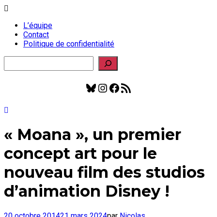
L’équipe
Contact
Politique de confidentialité
Rechercher
Bluesky
Instagram
Facebook
Flux RSS
« Moana », un premier
concept art pour le
nouveau film des studios
d’animation Disney‏ !
20 octobre 2014
21 mars 2024
par
Nicolas