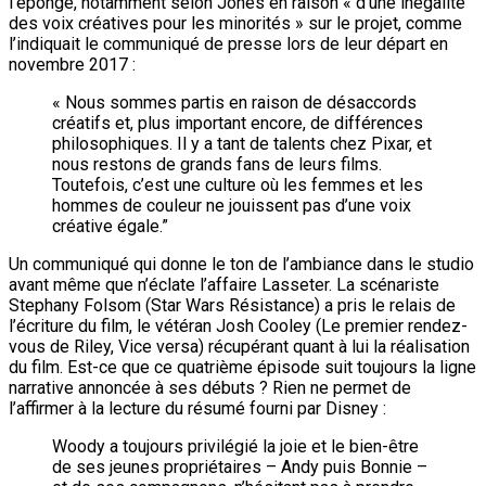
l’éponge, notamment selon Jones en raison « d’une inégalité
des voix créatives pour les minorités » sur le projet, comme
l’indiquait le communiqué de presse lors de leur départ en
novembre 2017 :
« Nous sommes partis en raison de désaccords
créatifs et, plus important encore, de différences
philosophiques. Il y a tant de talents chez Pixar, et
nous restons de grands fans de leurs films.
Toutefois, c’est une culture où les femmes et les
hommes de couleur ne jouissent pas d’une voix
créative égale.”
Un communiqué qui donne le ton de l’ambiance dans le studio
avant même que n’éclate l’affaire Lasseter. La scénariste
Stephany Folsom (Star Wars Résistance) a pris le relais de
l’écriture du film, le vétéran Josh Cooley (Le premier rendez-
vous de Riley, Vice versa) récupérant quant à lui la réalisation
du film. Est-ce que ce quatrième épisode suit toujours la ligne
narrative annoncée à ses débuts ? Rien ne permet de
l’affirmer à la lecture du résumé fourni par Disney :
Woody a toujours privilégié la joie et le bien-être
de ses jeunes propriétaires – Andy puis Bonnie –