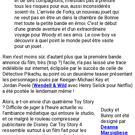
et de ses compagnons, n’hésitant pas à prendre
tous les risques pour eux, aussi inconsidérés
soient-ils. L’arrivée de Forky, un nouveau jouet qui
ne veut pas en être un dans la chambre de Bonnie
met toute la petite bande en émoi. C’est le début
d’une grande aventure et d’un extraordinaire
voyage pour Woody et ses amis. Le cow-boy va
découvrir à quel point le monde peut être vaste
pour un jouet…
Rien n’est moins sûr, d’autant plus que la première bande
annonce du film, très (trop ?) facile, n’a pas laissé une trace
indélébile sur internet, éclipsée par le succès de celle de
Détective Pikachu, au point où un deuxième teaser présentant
les personnages joués par Keegan-Michael Key et
Jordan Peele (
Wendell & Wild
avec Henry Selick pour Netflix)
a été postée le lendemain même !
Alors, a-t-on envie d’un quatrième Toy Story
? Difficile de juger à l’heure actuelle vu
Ducky et
l’ambiance médiatique qui entoure le studio,
Bunny ont été
et ce malgré le rouleau compresseur
designé par
publicitaire de Disney. Car Toy Story 4
Deanna
ressemble surtout à un film fait pour les
Marsigliese