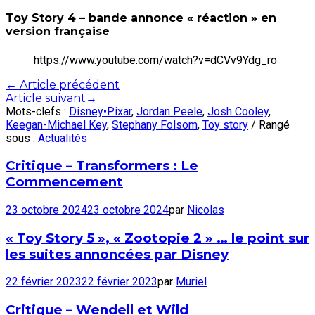
Toy Story 4 – bande annonce « réaction » en
version française
https://www.youtube.com/watch?v=dCVv9Ydg_ro
Post
←
Article précédent
Article suivant
→
navigation
Mots-clefs :
Disney•Pixar
,
Jordan Peele
,
Josh Cooley
,
Keegan-Michael Key
,
Stephany Folsom
,
Toy story
/ Rangé
sous :
Actualités
Critique – Transformers : Le
Commencement
23 octobre 2024
23 octobre 2024
par
Nicolas
« Toy Story 5 », « Zootopie 2 » … le point sur
les suites annoncées par Disney
22 février 2023
22 février 2023
par
Muriel
Critique – Wendell et Wild