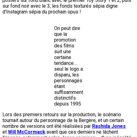
posters sur fond blanc avec le premier Toy Story 1 et 2, puis
sur fond noir avec le 3, les fonds texturés sépia digne
d’Instagram sépia du prochain opus !
On peut dire
que la
promotion
des films
suit une
certaine
tendance…
seul le logo a
disparu, les
personnages
étant
suffisamment
distinctifs
depuis 1995
Lors des premiers retours sur la production, le scénario
tournait autour du personnage de la Bergère, et un certain
nombre de versions ont été réalisées par
Rashida Jones
et
Will McCormack
avant que ces derniers ne lâchent