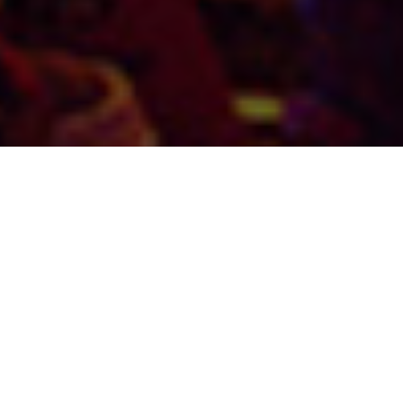
Shinji Aramaki et Kenji Kamiyama frappent
encore : après la très inégale et parfois navrante
Ghost in the Shell: SAC_2045
, c’est l’univers de
Blade Runner
qui réunit les deux artistes avec le
studio Sola Digital Arts sous l’égide d’une alliance
de production (aujourd’hui défunte étant donné
la