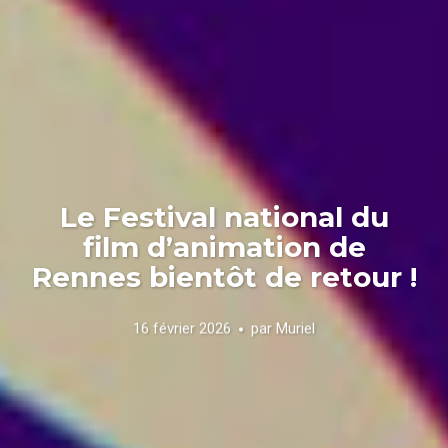
Le Festival national du
film d’animation de
Rennes bientôt de retour !
16 février 2026
par
Muriel