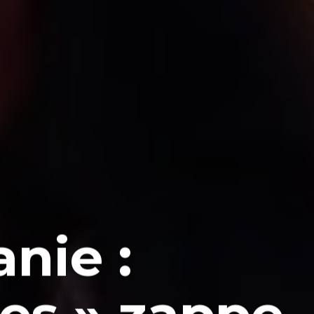
anie :