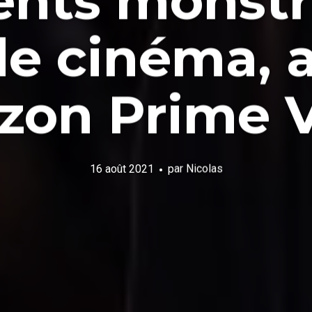
ts monstr
 de cinéma, a
on Prime 
16 août 2021
par
Nicolas