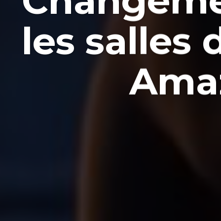
Changemen
les salles
Amaz