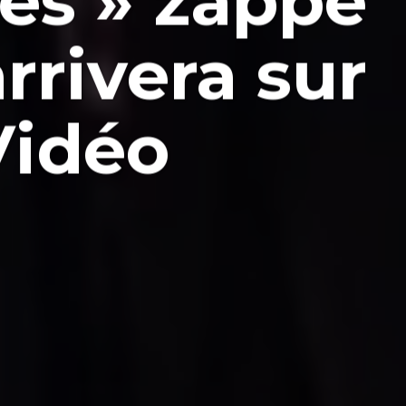
es » zappe
rrivera sur
Vidéo