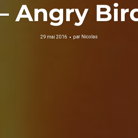
– Angry Bird
29 mai 2016
par
Nicolas