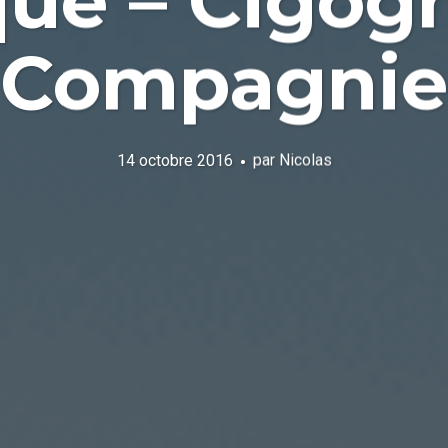
que – Cigog
Compagnie
14 octobre 2016
par
Nicolas