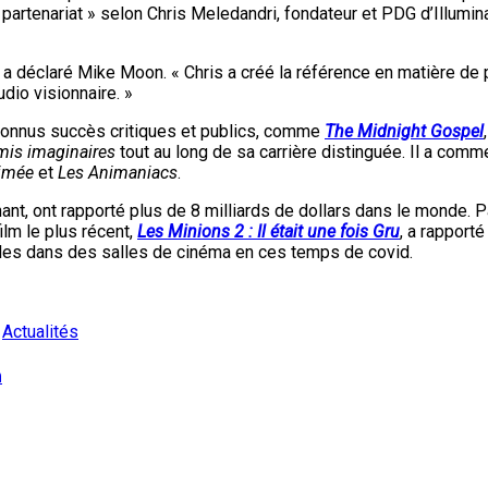
artenariat » selon Chris Meledandri, fondateur et PDG d’Illumina
», a déclaré Mike Moon. « Chris a créé la référence en matière de
udio visionnaire. »
onnus succès critiques et publics, comme
The Midnight Gospel
mis imaginaires
tout au long de sa carrière distinguée. Il a comm
nimée
et
Les Animaniacs
.
ant, ont rapporté plus de 8 milliards de dollars dans le monde. Pa
ilm le plus récent,
Les Minions 2 : Il était une fois Gru
, a rapport
les dans des salles de cinéma en ces temps de covid.
:
Actualités
n