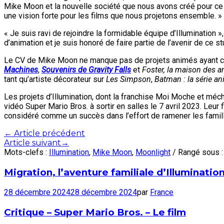
Mike Moon et la nouvelle société que nous avons créé pour ce p
une vision forte pour les films que nous projetons ensemble. »
« Je suis ravi de rejoindre la formidable équipe d’Illumination 
d’animation et je suis honoré de faire partie de l’avenir de ce st
Le CV de Mike Moon ne manque pas de projets animés ayant c
Machines
,
Souvenirs de Gravity Falls
et
Foster, la maison des a
tant qu’artiste décorateur sur
Les Simpson
,
Batman : la série a
Les projets d’Illumination, dont la franchise Moi Moche et méch
vidéo Super Mario Bros. à sortir en salles le 7 avril 2023. Leur f
considéré comme un succès dans l’effort de ramener les famil
Post
←
Article précédent
Article suivant
→
navigation
Mots-clefs :
Illumination
,
Mike Moon
,
Moonlight
/ Rangé sous 
Migration, l’aventure familiale d’Illuminatio
28 décembre 2024
28 décembre 2024
par
France
Critique – Super Mario Bros. – Le film