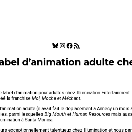
Bluesky
Instagram
Facebook
Flux RSS
label d’animation adulte ch
 label d’animation pour adultes chez Illumination Entertainment. M
créé la franchise
Moi, Moche et Méchant
.
e l’animation adulte (il avait fait le déplacement à Annecy un mois 
ries, parmi lesquelles
Big Mouth
et
Human Resources
mais auss
llumination à Santa Monica.
eurs exceptionnellement talentueux chez Illumination et nous pen