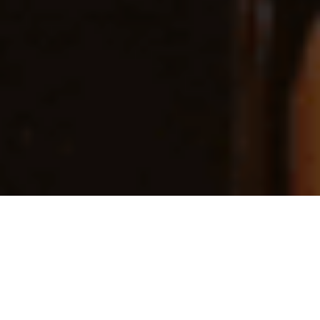
On arrive à la période des récompenses, et c’est
incontournable : après des mois de shortlists et